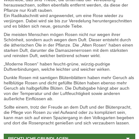
herauswachsen, sollten ebenfalls entfernt werden, da diese der
Pflanze nur Kraft rauben.
Ein Radikalschnitt wird angewendet, um eine Rose wieder zu
verjüngen. Dabei wird sie bis zur Veredelung heruntergeschnitten
und es bilden sich neue, gesunde Tiebe.
Die meisten Menschen mögen Rosen nicht nur wegen ihrer
Schönheit, sondern auch wegen dem Duft. Dieser entsteht durch
die ätherischen Öle in der Pflanze. Die „Alten Rosen“ haben einen
starken Duft, darunter die Damaszenerrosen mit dem stärksten
und reinsten Duft, welcher betörend schwer wirkt.
„Moderne Rosen“ haben feucht-grüne, würzig-pudrige
Duftverbindungen, welche leichter und weicher wirken.
Dunkle Rosen mit samtigen Blütenblättern haben mehr Geruch als
hellblütige Rosen und dicht gefüllte Blüten haben ebenso mehr
Geruch als halbgefüllte Blüten. Die Duftabgabe hängt aber auch
von der Temperatur und der Luftfeuchtigkeit sowie anderen
äußerliche Einflüssen ab.
Sollte einem, trotz der Freude an dem Duft und der Blütenpracht,
die Pflege von Rosen zu viel Aufwand oder zu kompliziert sein,
kann man sich auf einen Spaziergang in den Volksgarten begeben
und dort die Rosenpracht genießen und sich verzaubern lassen.
RECHTLICHE GRUNDLAGEN