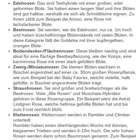
Edelrosen
:
Das sind Teehybride mit einer großen, edel
geformten Blüte. Sie haben einen langen Stiel und ihre Blüten
sind gut haltbar, weshalb sie sich als Schnittblume eignen. Zu
ihnen zählt zum Beispiel die Arioso, eine Rose mit
lachsfarbener Blüte.
Beetrosen
: Sie werden, wie die Edelrosen, nur ca. 1m hoch
und haben büschelförmige Blütenstände mit vielen Blüten. In
diese Kategorie fällt die Goldelse mit ihrer kupfergelben,
orangen Blüte.
Bodendecker-/Flächenrosen
: Diese bleiben niedrig und sind
ideal für eine flächige Beetbepflanzung, wie der Knirps, eine
karminrosa Rose mit einer stark gefüllten Blüte.
Zwerg-/Miniaturrosen
: Die kleinen Blüten wachsen in
Büschel angeordnet auf einer ca. 30cm großen Rosenpflanze,
wie zum Beispiel bei der Baby Faurax, welche violette, halb
gefüllte, in Büschel angeordnete Blüten trägt.
Strauchrosen
: Sie sind größer und breitwüchsiger als die
Beetrosen. Viele „Alte Rosen“ und Moschata-Hybriden
gehören in diese Rosengruppe. Ein Beispiel wäre die Astrid
Lindgren Rose, welche hellrosa gefüllte Blüten hat und bis
zum Frost reichlich blüht.
Kletterrosen
: Kletterrosen werden in Rambler und Climber
unterteilt.
Rambler haben einen überhängenden Wuchs mit dünnen,
biegsamen Trieben und werden 4-10m hoch. Die sehr hohen
Rosen werden dann schon Baumrosen genannt. Zum Beispiel