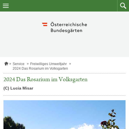
Zum
Zum
Inhalt
Such
springen
S
Service
Freiwilliges Umweltjahr
t
2024 Das Rosarium im Volksgarten
a
r
2024 Das Rosarium im Volksgarten
t
s
(C) Lucia Misar
e
i
t
e