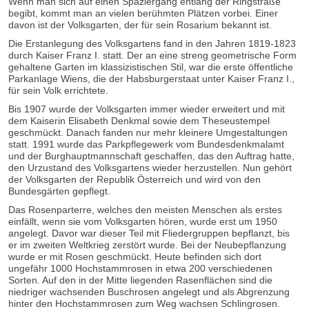
Wenn man sich auf einen Spaziergang entlang der Ringstraße
begibt, kommt man an vielen berühmten Plätzen vorbei. Einer
davon ist der Volksgarten, der für sein Rosarium bekannt ist.
Die Erstanlegung des Volksgartens fand in den Jahren 1819-1823
durch Kaiser Franz I. statt. Der an eine streng geometrische Form
gehaltene Garten im klassizistischen Stil, war die erste öffentliche
Parkanlage Wiens, die der Habsburgerstaat unter Kaiser Franz I.,
für sein Volk errichtete.
Bis 1907 wurde der Volksgarten immer wieder erweitert und mit
dem Kaiserin Elisabeth Denkmal sowie dem Theseustempel
geschmückt. Danach fanden nur mehr kleinere Umgestaltungen
statt. 1991 wurde das Parkpflegewerk vom Bundesdenkmalamt
und der Burghauptmannschaft geschaffen, das den Auftrag hatte,
den Urzustand des Volksgartens wieder herzustellen. Nun gehört
der Volksgarten der Republik Österreich und wird von den
Bundesgärten gepflegt.
Das Rosenparterre, welches den meisten Menschen als erstes
einfällt, wenn sie vom Volksgarten hören, wurde erst um 1950
angelegt. Davor war dieser Teil mit Fliedergruppen bepflanzt, bis
er im zweiten Weltkrieg zerstört wurde. Bei der Neubepflanzung
wurde er mit Rosen geschmückt. Heute befinden sich dort
ungefähr 1000 Hochstammrosen in etwa 200 verschiedenen
Sorten. Auf den in der Mitte liegenden Rasenflächen sind die
niedriger wachsenden Buschrosen angelegt und als Abgrenzung
hinter den Hochstammrosen zum Weg wachsen Schlingrosen.