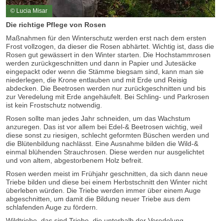
© Lucia Misar
Die richtige Pflege von Rosen
Maßnahmen für den Winterschutz werden erst nach dem ersten
Frost vollzogen, da dieser die Rosen abhärtet. Wichtig ist, dass die
Rosen gut gewässert in den Winter starten. Die Hochstammrosen
werden zurückgeschnitten und dann in Papier und Jutesäcke
eingepackt oder wenn die Stämme biegsam sind, kann man sie
niederlegen, die Krone entlauben und mit Erde und Reisig
abdecken. Die Beetrosen werden nur zurückgeschnitten und bis
zur Veredelung mit Erde angehäufelt. Bei Schling- und Parkrosen
ist kein Frostschutz notwendig.
Rosen sollte man jedes Jahr schneiden, um das Wachstum
anzuregen. Das ist vor allem bei Edel-& Beetrosen wichtig, weil
diese sonst zu riesigen, schlecht geformten Büschen werden und
die Blütenbildung nachlässt. Eine Ausnahme bilden die Wild-&
einmal blühenden Strauchrosen. Diese werden nur ausgelichtet
und von altem, abgestorbenem Holz befreit.
Rosen werden meist im Frühjahr geschnitten, da sich dann neue
Triebe bilden und diese bei einem Herbstschnitt den Winter nicht
überleben würden. Die Triebe werden immer über einem Auge
abgeschnitten, um damit die Bildung neuer Triebe aus dem
schlafenden Auge zu fördern.
Wildtriebe, das sind Triebe, die unterhalb der Veredelung