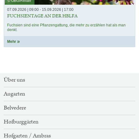
© ÖBG/Reitter
07.09.2026 | 09:00 - 15.09.2026 | 17:00
FUCHSIENTAGE AN DER HBLFA
Fuchsien sind eine Pflanzengattung, die mehr zu erzählen hat als man
denkt.
Mehr
SITEMAP-
Über uns
NAVIGATION
Augarten
Belvedere
Hofburggärten
Hofgarten / Ambras