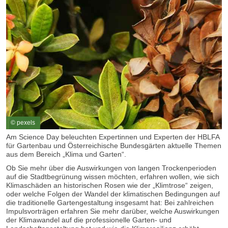
© pexels
Am Science Day beleuchten Expertinnen und Experten der HBLFA
für Gartenbau und Österreichische Bundesgärten aktuelle Themen
aus dem Bereich „Klima und Garten“.
Ob Sie mehr über die Auswirkungen von langen Trockenperioden
auf die Stadtbegrünung wissen möchten, erfahren wollen, wie sich
Klimaschäden an historischen Rosen wie der „Klimtrose“ zeigen,
oder welche Folgen der Wandel der klimatischen Bedingungen auf
die traditionelle Gartengestaltung insgesamt hat: Bei zahlreichen
Impulsvorträgen erfahren Sie mehr darüber, welche Auswirkungen
der Klimawandel auf die professionelle Garten- und