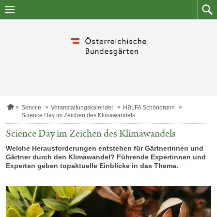
Zum
Zum
Inhalt
Such
springen
S
Service
Veranstaltungskalender
HBLFA Schönbrunn
t
Science Day im Zeichen des Klimawandels
a
r
Science Day im Zeichen des Klimawandels
t
s
Welche Herausforderungen entstehen für Gärtnerinnen und
e
Gärtner durch den Klimawandel? Führende Expertinnen und
i
Experten geben topaktuelle Einblicke in das Thema.
t
e