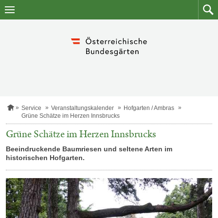
Zum
Zum
Inhalt
Such
springen
S
Service
Veranstaltungskalender
Hofgarten / Ambras
t
Grüne Schätze im Herzen Innsbrucks
a
r
Grüne Schätze im Herzen Innsbrucks
t
s
Beeindruckende Baumriesen und seltene Arten im
e
historischen Hofgarten.
i
t
e