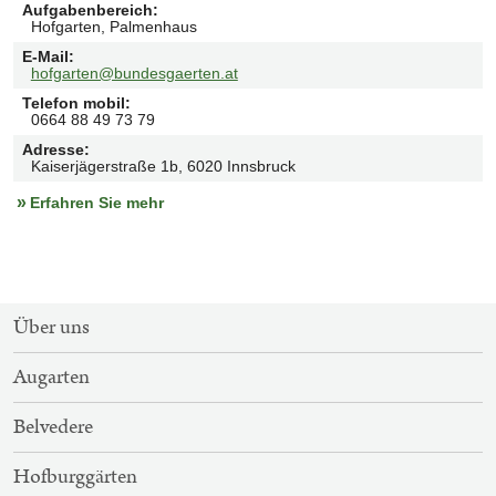
Aufgabenbereich
:
Hofgarten, Palmenhaus
E-Mail
:
hofgarten@bundesgaerten.at
Telefon mobil
:
0664 88 49 73 79
Adresse
:
Kaiserjägerstraße 1b, 6020 Innsbruck
Erfahren Sie mehr
SITEMAP-
Über uns
NAVIGATION
Augarten
Belvedere
Hofburggärten