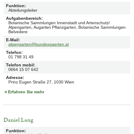
3
Funktion
:
Abteilungsleiter
Aufgabenbereich
:
Botanische Sammlungen Innenstadt und Artenschutz/
Alpengarten, Augarten Pflanzgarten, Botanische Sammlungen
Belvedere
E-Mail
:
alpengarten@bundesgaerten.at
Telefon
:
01 798 31 49
Telefon mobil
:
0664 15 07 642
Adresse
:
Prinz Eugen Straße 27, 1030 Wien
Erfahren Sie mehr
Daniel Lang
Funktion
: