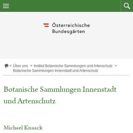
Zum
Zum
Inhalt
Such
springen
S
Über uns
Institut Botanische Sammlungen und Artenschutz
t
Botanische Sammlungen Innenstadt und Artenschutz
a
r
t
Botanische Sammlungen Innenstadt
s
e
und Artenschutz
i
t
e
Anzahl
der
Michael Knaack
gefundenen
Einträge: