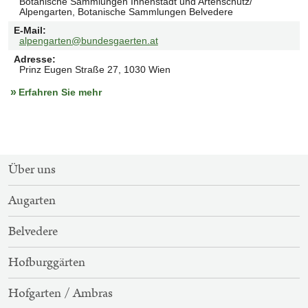
Botanische Sammlungen Innenstadt und Artenschutz/
Alpengarten, Botanische Sammlungen Belvedere
E-Mail
:
alpengarten@bundesgaerten.at
Adresse
:
Prinz Eugen Straße 27, 1030 Wien
Erfahren Sie mehr
SITEMAP-
Über uns
NAVIGATION
Augarten
Belvedere
Hofburggärten
Hofgarten / Ambras