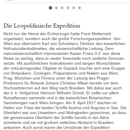
Die Leopoldinische Expedition
Nicht nur die Heirat der Erzherzogin hatte Fürst Metternich
organisiert, sondern auch die große Forschungsexpedition. Von
Wien aus übernahm Karl von Schreibers, Direktor des kaiserlichen
Hofnaturalienkabinettes, die wissenschaftliche Leitung. Dem
naturwissenschaftlich interessierten Kaiser Franz II./I. war diese
Reise so wichtig, dass er weder finanzielle noch zeitliche Grenzen
setzte. Mit ausführlichen Instruktionen und langen Wunschlisten
der mitzubringenden Objekte im Gepäck machte sich eine Gruppe
von Botanikern, Zoologen, Präparatoren und Malern aus Wien,
Prag, München und Florenz unter der Leitung des Prager
Professors für Botanik Johann Christian Mikan bereits vor dem
Hochzeitstermin auf den Weg nach Brasilien. Mit dabei war auch
der k. k. Hofgärtner Heinrich Wilhelm Schott. Er sollte vor allem
Nutzpflanzen sammeln und in die kaiserlichen Botanischen
Sammlungen nach Wien bringen. Am 9. April 1817 stachen im
Hafen von Triest die beiden Schiffe Austria und Augusta in See. Die
Überfahrt war von Unwettern und Widrigkeiten gezeichnet, so dass
die gemeinsame Überfahrt der Schiffe bereits in der Adria
scheiterte und sie mit großem zeitlichen Abstand in Brasilien
ankamen. Auch sonst waren die Umstände der Expedition