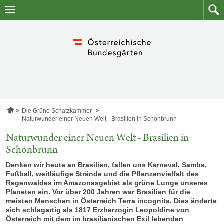
Zum
Zum
Inhalt
Such
springen
S
Die Grüne Schatzkammer
t
Naturwunder einer Neuen Welt - Brasilien in Schönbrunn
a
r
Naturwunder einer Neuen Welt - Brasilien in
t
Schönbrunn
s
e
Denken wir heute an Brasilien, fallen uns Karneval, Samba,
i
Fußball, weitläufige Strände und die Pflanzenvielfalt des
t
e
Regenwaldes im Amazonasgebiet als grüne Lunge unseres
Planeten ein. Vor über 200 Jahren war Brasilien für die
meisten Menschen in Österreich Terra incognita. Dies änderte
sich schlagartig als 1817 Erzherzogin Leopoldine von
Österreich mit dem im brasilianischen Exil lebenden