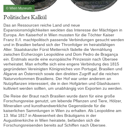
© Wien Museum
Politisches Kalkül
Das an Ressourcen reiche Land und neue
Expansionsmöglichkeiten weckten das Interesse der Mächtigen in
Europa. Am Kaiserhof in Wien mussten für die Töchter Kaiser
Franz II./I. machtpolitisch passende Verbindungen gesucht werden
und in Brasilien befand sich der Thronfolger im heiratsfähigen
Alter. Staatskanzler Fürst Metternich fädelte die Vermählung
zwischen Erzherzogin Leopoldine und Dom Pedro de Bragança
ein. Erstmals wurde eine europäische Prinzessin nach Übersee
verheiratet. Man erhoffte sich eine engere Verbindung des 1815
gegründeten Vereinigten Königreiches von Portugal, Brasilien und
Algarve an Österreich sowie den direkten Zugriff auf die reichen
Naturvorkommen Brasiliens. Der Hof war unter anderem an
Nutzpflanzen interessiert, die in den Hofgärten und Glashäusern
kultiviert werden sollten, um unabhängig von Exporten zu werden.
Die Reise der Braut nach Brasilien wurde dann für eine große
Forschungsreise genutzt, um lebende Pflanzen und Tiere, Hölzer,
Mineralien und kunsthandwerkliche Gegenstände für die
kaiserlichen Sammlungen in Wien zu erhalten. Als Leopoldine am
13. Mai 1817 in Abwesenheit des Bräutigams in der
Augustinerkirche in Wien heiratete, befanden sich die
Forschungsreisenden bereits auf Schiffen nach Übersee.