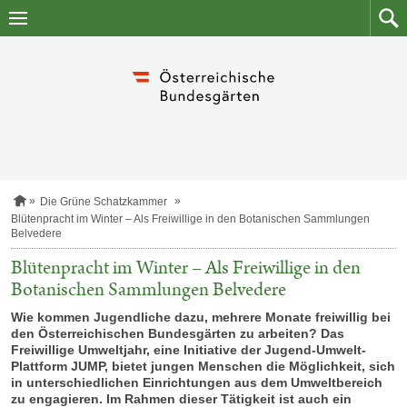
Zum
Zum
Inhalt
Such
springen
S
Die Grüne Schatzkammer
t
Blütenpracht im Winter – Als Freiwillige in den Botanischen Sammlungen
a
Belvedere
r
t
Blütenpracht im Winter – Als Freiwillige in den
s
Botanischen Sammlungen Belvedere
e
i
Wie kommen Jugendliche dazu, mehrere Monate freiwillig bei
t
e
den Österreichischen Bundesgärten zu arbeiten? Das
Freiwillige Umweltjahr, eine Initiative der Jugend-Umwelt-
Plattform JUMP, bietet jungen Menschen die Möglichkeit, sich
in unterschiedlichen Einrichtungen aus dem Umweltbereich
zu engagieren. Im Rahmen dieser Tätigkeit ist auch ein