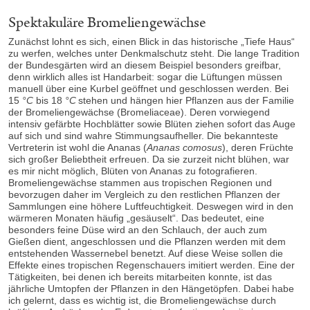
Spektakuläre Bromeliengewächse
Zunächst lohnt es sich, einen Blick in das historische „Tiefe Haus“
zu werfen, welches unter Denkmalschutz steht. Die lange Tradition
der Bundesgärten wird an diesem Beispiel besonders greifbar,
denn wirklich alles ist Handarbeit: sogar die Lüftungen müssen
manuell über eine Kurbel geöffnet und geschlossen werden. Bei
15
°C
bis 18
°C
stehen und hängen hier Pflanzen aus der Familie
der Bromeliengewächse (Bromeliaceae). Deren vorwiegend
intensiv gefärbte Hochblätter sowie Blüten ziehen sofort das Auge
auf sich und sind wahre Stimmungsaufheller. Die bekannteste
Vertreterin ist wohl die Ananas (
Ananas comosus
), deren Früchte
sich großer Beliebtheit erfreuen. Da sie zurzeit nicht blühen, war
es mir nicht möglich, Blüten von Ananas zu fotografieren.
Bromeliengewächse stammen aus tropischen Regionen und
bevorzugen daher im Vergleich zu den restlichen Pflanzen der
Sammlungen eine höhere Luftfeuchtigkeit. Deswegen wird in den
wärmeren Monaten häufig „gesäuselt“. Das bedeutet, eine
besonders feine Düse wird an den Schlauch, der auch zum
Gießen dient, angeschlossen und die Pflanzen werden mit dem
entstehenden Wassernebel benetzt. Auf diese Weise sollen die
Effekte eines tropischen Regenschauers imitiert werden. Eine der
Tätigkeiten, bei denen ich bereits mitarbeiten konnte, ist das
jährliche Umtopfen der Pflanzen in den Hängetöpfen. Dabei habe
ich gelernt, dass es wichtig ist, die Bromeliengewächse durch