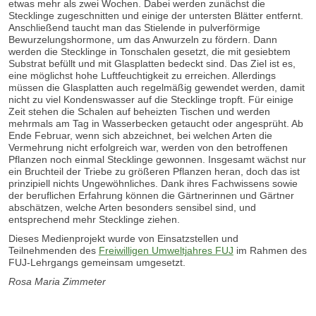
etwas mehr als zwei Wochen. Dabei werden zunächst die
Stecklinge zugeschnitten und einige der untersten Blätter entfernt.
Anschließend taucht man das Stielende in pulverförmige
Bewurzelungshormone, um das Anwurzeln zu fördern. Dann
werden die Stecklinge in Tonschalen gesetzt, die mit gesiebtem
Substrat befüllt und mit Glasplatten bedeckt sind. Das Ziel ist es,
eine möglichst hohe Luftfeuchtigkeit zu erreichen. Allerdings
müssen die Glasplatten auch regelmäßig gewendet werden, damit
nicht zu viel Kondenswasser auf die Stecklinge tropft. Für einige
Zeit stehen die Schalen auf beheizten Tischen und werden
mehrmals am Tag in Wasserbecken getaucht oder angesprüht. Ab
Ende Februar, wenn sich abzeichnet, bei welchen Arten die
Vermehrung nicht erfolgreich war, werden von den betroffenen
Pflanzen noch einmal Stecklinge gewonnen. Insgesamt wächst nur
ein Bruchteil der Triebe zu größeren Pflanzen heran, doch das ist
prinzipiell nichts Ungewöhnliches. Dank ihres Fachwissens sowie
der beruflichen Erfahrung können die Gärtnerinnen und Gärtner
abschätzen, welche Arten besonders sensibel sind, und
entsprechend mehr Stecklinge ziehen.
Dieses Medienprojekt wurde von Einsatzstellen und
Teilnehmenden des
Freiwilligen Umweltjahres FUJ
im Rahmen des
FUJ-Lehrgangs gemeinsam umgesetzt.
Rosa Maria Zimmeter