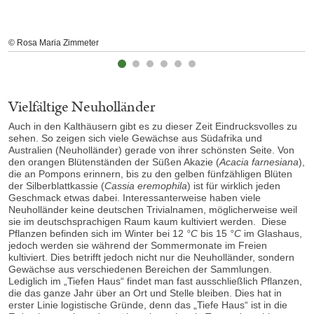
© Rosa Maria Zimmeter
Vielfältige Neuholländer
Auch in den Kalthäusern gibt es zu dieser Zeit Eindrucksvolles zu
sehen. So zeigen sich viele Gewächse aus Südafrika und
Australien (Neuholländer) gerade von ihrer schönsten Seite. Von
den orangen Blütenständen der Süßen Akazie (
Acacia farnesiana
),
die an Pompons erinnern, bis zu den gelben fünfzähligen Blüten
der Silberblattkassie (
Cassia eremophila
) ist für wirklich jeden
Geschmack etwas dabei. Interessanterweise haben viele
Neuholländer keine deutschen Trivialnamen, möglicherweise weil
sie im deutschsprachigen Raum kaum kultiviert werden. Diese
Pflanzen befinden sich im Winter bei 12
°C
bis 15
°C
im Glashaus,
jedoch werden sie während der Sommermonate im Freien
kultiviert. Dies betrifft jedoch nicht nur die Neuholländer, sondern
Gewächse aus verschiedenen Bereichen der Sammlungen.
Lediglich im „Tiefen Haus“ findet man fast ausschließlich Pflanzen,
die das ganze Jahr über an Ort und Stelle bleiben. Dies hat in
erster Linie logistische Gründe, denn das „Tiefe Haus“ ist in die