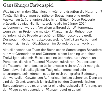
Ganzjähriges Farbenspiel
Was tut sich in den Glashäusern, während draußen die Natur ruht?
Tatsächlich findet man bei näherer Betrachtung eine große
Auswahl an äußerst unterschiedlichen Blüten. Diese Fotoserie
präsentiert einige Highlights, welche alle im Jänner 2024
aufgenommen wurden. Vor allem während der Wintermonate,
wenn sich im Freien die meisten Pflanzen in der Ruhephase
befinden, ist die Freude an schönen Blüten besonders groß.
Deswegen möchte ich aufzeigen, welche Vielfalt an Farben und
Formen sich in den Glashäusern im Belvederegarten verbirgt.
Aktuell besteht das Team der Botanischen Sammlungen Belvedere
aus vier Gärtnerinnen und Gärtnern, einem Lehrling und einer
Freiwilligen, also mir. Es ist also eine überschaubare Anzahl an
Personen, die viele Tausend Pflanzen kultivieren. Da überrascht
die Tatsache nicht, dass es üblicherweise nicht an Arbeit mangelt.
Doch obwohl die alltäglichen Tätigkeiten manchmal sehr
anstrengend sein können, ist es für mich von großer Bedeutung,
den wertvollen Gewächsen Aufmerksamkeit zu schenken. Denn sie
sind der Grund, weshalb ich freiwillig bei den Österreichischen
Bundesgärten arbeite, und es ist eine eindrucksvolle Erfahrung, an
der Pflege solch besonderer Pflanzen beteiligt zu sein.