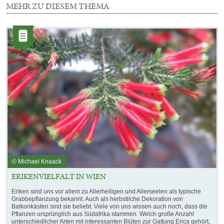
MEHR ZU DIESEM THEMA
3
Elemente
Kategorie:
mit
Artikel
dieser
Auswahl
© Michael Knaack
ERIKENVIELFALT IN WIEN
Eriken sind uns vor allem zu Allerheiligen und Allerseelen als typische
Grabbepflanzung bekannt. Auch als herbstliche Dekoration von
Balkonkästen sind sie beliebt. Viele von uns wissen auch noch, dass die
Pflanzen ursprünglich aus Südafrika stammen. Welch große Anzahl
unterschiedlicher Arten mit interessanten Blüten zur Gattung Erica gehört,