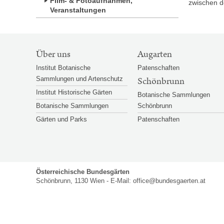
Film- & Fotoaufnahmen,
zwischen 
Veranstaltungen
SITEMAP-
Über uns
Augarten
NAVIGATION
Institut Botanische
Patenschaften
Sammlungen und Artenschutz
Schönbrunn
Institut Historische Gärten
Botanische Sammlungen
Botanische Sammlungen
Schönbrunn
Gärten und Parks
Patenschaften
Österreichische Bundesgärten
Schönbrunn, 1130 Wien - E-Mail:
office@bundesgaerten.at