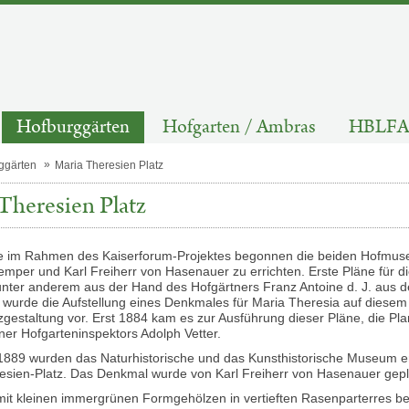
Hofburggärten
Hofgarten / Ambras
HBLFA 
ggärten
Maria Theresien Platz
Theresien Platz
 im Rahmen des Kaiserforum-Projektes begonnen die beiden Hofmuse
Semper und Karl Freiherr von Hasenauer zu errichten. Erste Pläne für
 unter anderem aus der Hand des Hofgärtners Franz Antoine d. J. aus 
3 wurde die Aufstellung eines Denkmales für Maria Theresia auf diese
atzgestaltung vor. Erst 1884 kam es zur Ausführung dieser Pläne, die 
er Hofgarteninspektors Adolph Vetter.
1889 wurden das Naturhistorische und das Kunsthistorische Museum e
esien-Platz. Das Denkmal wurde von Karl Freiherr von Hasenauer gepl
 mit kleinen immergrünen Formgehölzen in vertieften Rasenparterres be