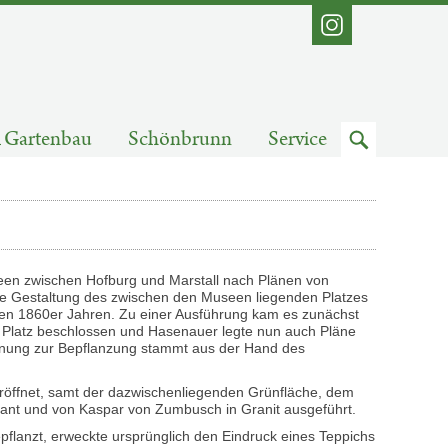
Instagram
Zum
Gartenbau
Schönbrunn
Service
Suchfeld
en zwischen Hofburg und Marstall nach Plänen von
 die Gestaltung des zwischen den Museen liegenden Platzes
den 1860er Jahren. Zu einer Ausführung kam es zunächst
m Platz beschlossen und Hasenauer legte nun auch Pläne
Planung zur Bepflanzung stammt aus der Hand des
röffnet, samt der dazwischenliegenden Grünfläche, dem
ant und von Kaspar von Zumbusch in Granit ausgeführt.
pflanzt, erweckte ursprünglich den Eindruck eines Teppichs