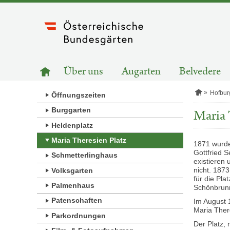
Zum
Inhalt
springen
HAUPTNAVIGATION
Zur
Über uns
Augarten
Belvedere
Startseite
S
Hofbur
Öffnungszeiten
t
a
Burggarten
Maria 
r
Heldenplatz
t
s
Maria Theresien Platz
e
1871 wurde
i
Gottfried 
Schmetterlinghaus
t
existieren
e
nicht. 187
Volksgarten
für die Pl
Palmenhaus
Schönbrunn
Patenschaften
Im August 
Maria Ther
Parkordnungen
Der Platz,