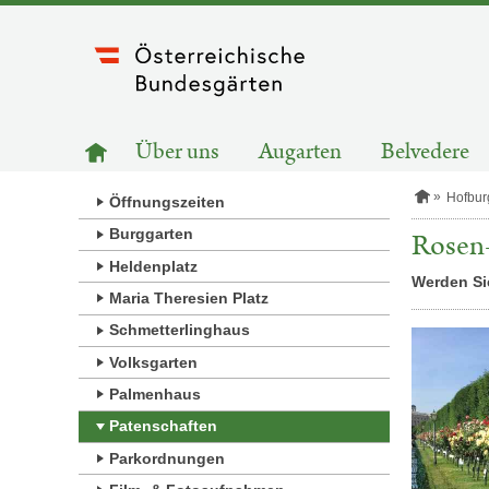
Zum
Inhalt
springen
HAUPTNAVIGATION
Zur
Über uns
Augarten
Belvedere
Startseite
S
Hofbur
Öffnungszeiten
t
a
Burggarten
Rosen-
r
Heldenplatz
t
Werden Sie
s
Maria Theresien Platz
e
i
Schmetterlinghaus
t
e
Volksgarten
Palmenhaus
Patenschaften
Parkordnungen