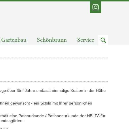
Instagram
Zum
Gartenbau
Schönbrunn
Service
Suchfeld
lege über fünf Jahre umfasst einmalige Kosten in der Höhe
Ihnen gewünscht - ein Schild mit Ihrer persönlichen
rhält eine Patenurkunde / Patinnenurkunde der HBLFA für
undesgärten.
e an: