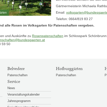
Gärtnermeisterin Michaela Rathba
Email:
volksgarten@bundesgaerte
ärten
Telefon: 0664/819 83 27
ind alle Rosen im Volksgarten für Patenschaften vergeben.
nen und Auskünfte zu
Rosenpatenschaften
im Schlosspark Schönbrunn
enschaften@bundesgaerten.at
3 59 50
Belvedere
Hofburggärten
H
Patenschaften
Patenschaften
P
Service
News
Veranstaltungskalender
Jahresprogramm