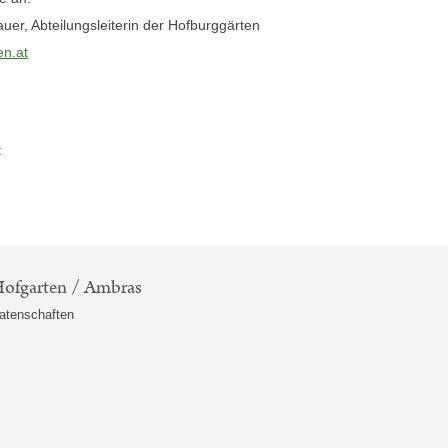
uer, Abteilungsleiterin der Hofburggärten
n.at
:
ofgarten / Ambras
atenschaften