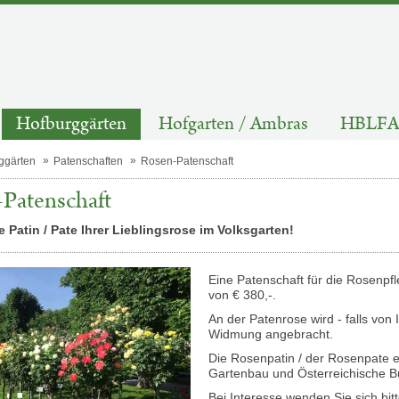
Hofburggärten
Hofgarten / Ambras
HBLFA 
ggärten
Patenschaften
Rosen-Patenschaft
Patenschaft
 Patin / Pate Ihrer Lieblingsrose im Volksgarten!
Eine Patenschaft für die Rosenpf
von € 380,-.
An der Patenrose wird - falls von 
Widmung angebracht.
Die Rosenpatin / der Rosenpate e
Gartenbau und Österreichische B
Bei Interesse wenden Sie sich bitt