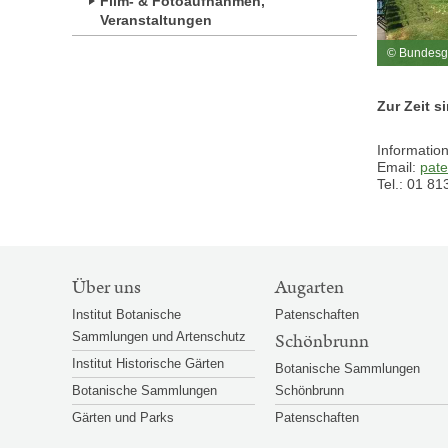
Film- & Fotoaufnahmen,
Veranstaltungen
© Bundesg
Zur Zeit s
Informatio
Email:
pat
Tel.: 01 81
SITEMAP-
Über uns
Augarten
NAVIGATION
Institut Botanische
Patenschaften
Sammlungen und Artenschutz
Schönbrunn
Institut Historische Gärten
Botanische Sammlungen
Botanische Sammlungen
Schönbrunn
Gärten und Parks
Patenschaften