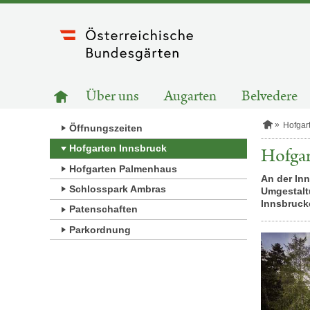
Zum
Inhalt
springen
HAUPTNAVIGATION
Zur
Über uns
Augarten
Belvedere
Startseite
S
Hofgar
Öffnungszeiten
t
a
Hofgarten Innsbruck
Hofgar
r
Hofgarten Palmenhaus
t
An der Inn
s
Schlosspark Ambras
Umgestalt
e
i
Innsbruck
Patenschaften
t
e
Parkordnung