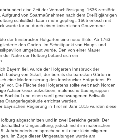
 Jahrhundert eine Zeit der Vernachlässigung. 1636 zerstörte
de. Aufgrund von Sparmaßnahmen nach dem Dreißigjährigen
ofburg schließlich kaum mehr gepflegt. 1665 erlosch mit
ck wurde fortan durch einen kaiserlichen Gouverneur
bte der Innsbrucker Hofgarten eine neue Blüte. Ab 1763
gliederte den Garten. Im Schnittpunkt von Haupt- und
Musikpavillon umgebaut wurde. Den von einer Mauer
In der Nähe der Hofburg befand sich ein
n.
ich Bayern fiel, wurde der Hofgarten Innsbruck der
ch Ludwig von Sckell, der bereits die barocken Gärten in
uch eine Modernisierung des Innsbrucker Hofgartens. Er
ge“ vor. Die Fläche des Hofgartens sollte weit nach Norden
ßige Achsenkreuz aufzulösen, malerische Baumgruppen
hen Bachlauf und einen sanft geschwungenen Beltwalk
ues Orangeriegebäude errichtet werden,
r bayrischen Regierung in Tirol im Jahr 1815 wurden diese
fburg abgeschnitten und in zwei Bereiche geteilt. Der
dschaftliche Umgestaltung, jedoch nicht im malerischen
9. Jahrhunderts entsprechend mit einer kleinteiligeren
ngen. Im Zuge dieser Umgestaltungen wurde am