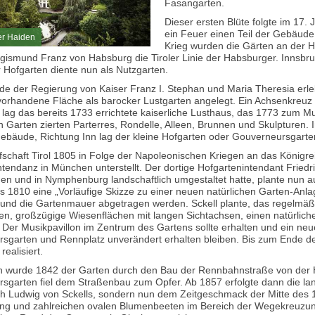
Fasangarten.
Dieser ersten Blüte folgte im 17.
ein Feuer einen Teil der Gebäu
er Haiden
Krieg wurden die Gärten an der H
gismund Franz von Habsburg die Tiroler Linie der Habsburger. Innsbru
r Hofgarten diente nun als Nutzgarten.
de der Regierung von Kaiser Franz I. Stephan und Maria Theresia erle
vorhandene Fläche als barocker Lustgarten angelegt. Ein Achsenkreuz 
lag das bereits 1733 errichtete kaiserliche Lusthaus, das 1773 zum 
Garten zierten Parterres, Rondelle, Alleen, Brunnen und Skulpturen. 
ebäude, Richtung Inn lag der kleine Hofgarten oder Gouverneursgarte
fschaft Tirol 1805 in Folge der Napoleonischen Kriegen an das Königre
tendanz in München unterstellt. Der dortige Hofgartenintendant Friedri
en und in Nymphenburg landschaftlich umgestaltet hatte, plante nun a
ts 1810 eine „Vorläufige Skizze zu einer neuen natürlichen Garten-Anla
 und die Gartenmauer abgetragen werden. Sckell plante, das regelmä
en, großzügige Wiesenflächen mit langen Sichtachsen, einen natürlic
 Der Musikpavillon im Zentrum des Gartens sollte erhalten und ein ne
sgarten und Rennplatz unverändert erhalten bleiben. Bis zum Ende de
realisiert.
n wurde 1842 der Garten durch den Bau der Rennbahnstraße von der Ho
sgarten fiel dem Straßenbau zum Opfer. Ab 1857 erfolgte dann die lan
ich Ludwig von Sckells, sondern nun dem Zeitgeschmack der Mitte des 1
g und zahlreichen ovalen Blumenbeeten im Bereich der Wegekreuzu