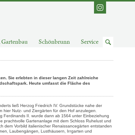
Instagram
Zum
Gartenbau
Schönbrunn
Service
Suchfeld
n. Sie erlebten in dieser langen Zeit zahlreiche
schaftspark. Heute umfasst die Fläche des
nderts ließ Herzog Friedrich IV. Grundstücke nahe der
 hier Nutz- und Ziergärten für den Hof anzulegen.
 Ferdinands II. wurde dann ab 1564 unter Einbeziehung
ine prachtvolle Gartenanlage mit dem Schloss Ruhelust und
h dem Vorbild italienischer Renaissancegärten entstanden
nnen, Laubengängen, Lusthäusern, Irrgarten und