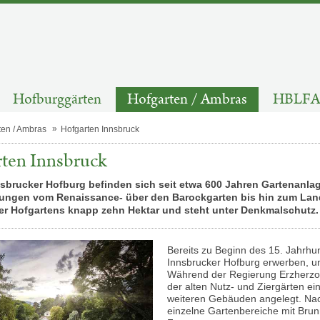
Hofburggärten
Hofgarten / Ambras
HBLFA 
ten / Ambras
Hofgarten Innsbruck
ten Innsbruck
sbrucker Hofburg befinden sich seit etwa 600 Jahren Gartenanlage
ungen vom Renaissance- über den Barockgarten bis hin zum Land
er Hofgartens knapp zehn Hektar und steht unter Denkmalschutz.
Bereits zu Beginn des 15. Jahrhu
Innsbrucker Hofburg erwerben, um
Während der Regierung Erzherzog
der alten Nutz- und Ziergärten e
weiteren Gebäuden angelegt. Nac
einzelne Gartenbereiche mit Bru