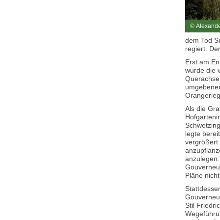
© Alexand
dem Tod Si
regiert. De
Erst am En
wurde die 
Querachse 
umgebenen 
Orangerieg
Als die Gra
Hofgartenin
Schwetzing
legte berei
vergrößert
anzupflanz
anzulegen.
Gouverneur
Pläne nicht 
Stattdesse
Gouverneur
Stil Friedr
Wegeführun