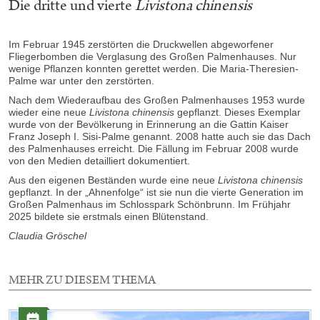
Die dritte und vierte
Livistona chinensis
Im Februar 1945 zerstörten die Druckwellen abgeworfener
Fliegerbomben die Verglasung des Großen Palmenhauses. Nur
wenige Pflanzen konnten gerettet werden. Die Maria-Theresien-
Palme war unter den zerstörten.
Nach dem Wiederaufbau des Großen Palmenhauses 1953 wurde
wieder eine neue
Livistona chinensis
gepflanzt. Dieses Exemplar
wurde von der Bevölkerung in Erinnerung an die Gattin Kaiser
Franz Joseph I. Sisi-Palme genannt. 2008 hatte auch sie das Dach
des Palmenhauses erreicht. Die Fällung im Februar 2008 wurde
von den Medien detailliert dokumentiert.
Aus den eigenen Beständen wurde eine neue
Livistona chinensis
gepflanzt. In der „Ahnenfolge“ ist sie nun die vierte Generation im
Großen Palmenhaus im Schlosspark Schönbrunn. Im Frühjahr
2025 bildete sie erstmals einen Blütenstand.
Claudia Gröschel
MEHR ZU DIESEM THEMA
3
Elemente
Kategorie: