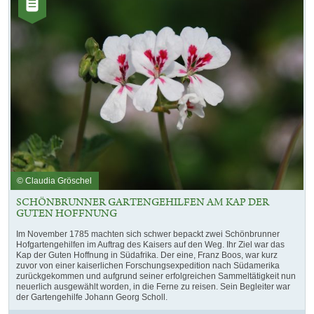
Artikel
© Claudia Gröschel
SCHÖNBRUNNER GARTENGEHILFEN AM KAP DER
GUTEN HOFFNUNG
Im November 1785 machten sich schwer bepackt zwei Schönbrunner
Hofgartengehilfen im Auftrag des Kaisers auf den Weg. Ihr Ziel war das
Kap der Guten Hoffnung in Südafrika. Der eine, Franz Boos, war kurz
zuvor von einer kaiserlichen Forschungsexpedition nach Südamerika
zurückgekommen und aufgrund seiner erfolgreichen Sammeltätigkeit nun
neuerlich ausgewählt worden, in die Ferne zu reisen. Sein Begleiter war
der Gartengehilfe Johann Georg Scholl.