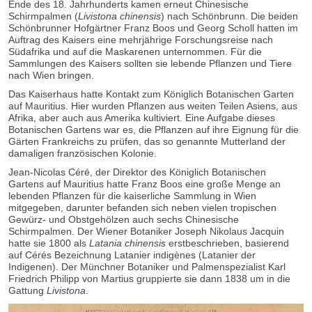
Ende des 18. Jahrhunderts kamen erneut Chinesische
Schirmpalmen (
Livistona chinensis
) nach Schönbrunn. Die beiden
Schönbrunner Hofgärtner Franz Boos und Georg Scholl hatten im
Auftrag des Kaisers eine mehrjährige Forschungsreise nach
Südafrika und auf die Maskarenen unternommen. Für die
Sammlungen des Kaisers sollten sie lebende Pflanzen und Tiere
nach Wien bringen.
Das Kaiserhaus hatte Kontakt zum Königlich Botanischen Garten
auf Mauritius. Hier wurden Pflanzen aus weiten Teilen Asiens, aus
Afrika, aber auch aus Amerika kultiviert. Eine Aufgabe dieses
Botanischen Gartens war es, die Pflanzen auf ihre Eignung für die
Gärten Frankreichs zu prüfen, das so genannte Mutterland der
damaligen französischen Kolonie.
Jean-Nicolas Céré, der Direktor des Königlich Botanischen
Gartens auf Mauritius hatte Franz Boos eine große Menge an
lebenden Pflanzen für die kaiserliche Sammlung in Wien
mitgegeben, darunter befanden sich neben vielen tropischen
Gewürz- und Obstgehölzen auch sechs Chinesische
Schirmpalmen. Der Wiener Botaniker Joseph Nikolaus Jacquin
hatte sie 1800 als
Latania chinensis
erstbeschrieben, basierend
auf Cérés Bezeichnung Latanier indigènes (Latanier der
Indigenen). Der Münchner Botaniker und Palmenspezialist Karl
Friedrich Philipp von Martius gruppierte sie dann 1838 um in die
Gattung
Livistona
.