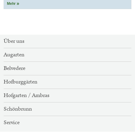
Mehr
SITEMAP-
Über uns
NAVIGATION
Augarten
Belvedere
Hofburggärten
Hofgarten / Ambras
Schönbrunn
Service