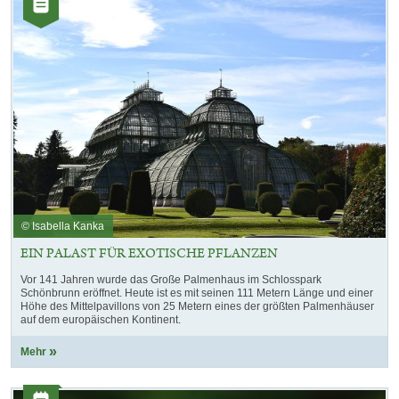
mit
Artikel
dieser
Auswahl
© Isabella Kanka
EIN PALAST FÜR EXOTISCHE PFLANZEN
Vor 141 Jahren wurde das Große Palmenhaus im Schlosspark
Schönbrunn eröffnet. Heute ist es mit seinen 111 Metern Länge und einer
Höhe des Mittelpavillons von 25 Metern eines der größten Palmenhäuser
auf dem europäischen Kontinent.
Mehr
Kategorie: