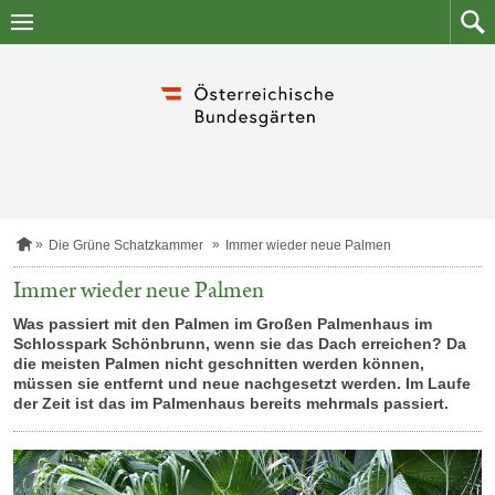
Zum
Zum
Inhalt
Such
springen
S
Die Grüne Schatzkammer
Immer wieder neue Palmen
t
a
Immer wieder neue Palmen
r
t
Was passiert mit den Palmen im Großen Palmenhaus im
s
Schlosspark Schönbrunn, wenn sie das Dach erreichen? Da
e
die meisten Palmen nicht geschnitten werden können,
i
müssen sie entfernt und neue nachgesetzt werden. Im Laufe
t
der Zeit ist das im Palmenhaus bereits mehrmals passiert.
e