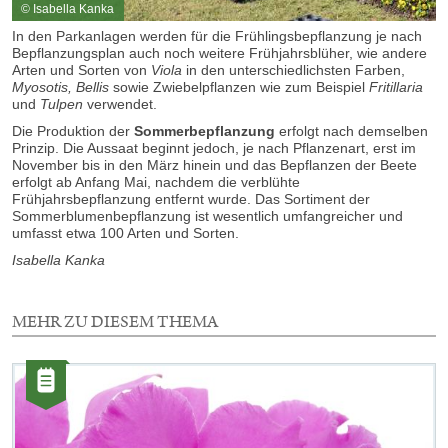
© Isabella Kanka
In den Parkanlagen werden für die Frühlingsbepflanzung je nach
Bepflanzungsplan auch noch weitere Frühjahrsblüher, wie andere
Arten und Sorten von
Viola
in den unterschiedlichsten Farben,
Myosotis, Bellis
sowie Zwiebelpflanzen wie zum Beispiel
Fritillaria
und
Tulpen
verwendet.
Die Produktion der
Sommerbepflanzung
erfolgt nach demselben
Prinzip. Die Aussaat beginnt jedoch, je nach Pflanzenart, erst im
November bis in den März hinein und das Bepflanzen der Beete
erfolgt ab Anfang Mai, nachdem die verblühte
Frühjahrsbepflanzung entfernt wurde. Das Sortiment der
Sommerblumenbepflanzung ist wesentlich umfangreicher und
umfasst etwa 100 Arten und Sorten.
Isabella Kanka
MEHR ZU DIESEM THEMA
3
Elemente
Kategorie:
mit
Artikel
dieser
Auswahl