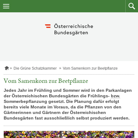
Zum
Zum
Inhalt
Such
springen
S
Die Grüne Schatzkammer
Vom Samenkorn zur Beetpflanze
t
a
Vom Samenkorn zur Beetpflanze
r
t
Jedes Jahr im Frühling und Sommer wird in den Parkanlagen
s
der Österreichischen Bundesgärten die Frühlings-
bzw.
e
Sommerbepflanzung gesetzt. Die Planung dafür erfolgt
i
bereits viele Monate im Voraus, da die Pflanzen von den
t
Gärtnerinnen und Gärtnern der Österreichischen
e
Bundesgärten fast ausschließlich selbst produziert werden.