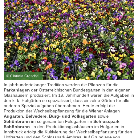
© Claudia Gröschel
In jahrhundertelanger Tradition werden die Pflanzen für die
Parkanlagen
der Österreichischen Bundesgärten in den eigenen
Glashäusern produziert. Im 19. Jahrhundert waren die Aufgaben in
den k. k. Hofgärten so spezialisiert, dass einzelne Gärten für alle
anderen Spezialaufgaben übernahmen. Heute erfolgt die
Produktion der Wechselbepflanzung für die Wiener Anlagen
Augarten, Belvedere, Burg- und Volksgarten
sowie
Schönbrunn
im so genannten Feldgarten im
Schlosspark
Schönbrunn
. In den Produktionsglashäusern im Hofgarten in
Innsbruck erfolgt die Kultivierung der Wechselbepflanzung für den
Hofgarten und den Schlosspark Ambras. Auf Grundlage von