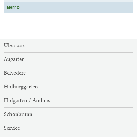
Mehr
SITEMAP-
Über uns
NAVIGATION
Augarten
Belvedere
Hofburggärten
Hofgarten / Ambras
Schönbrunn
Service