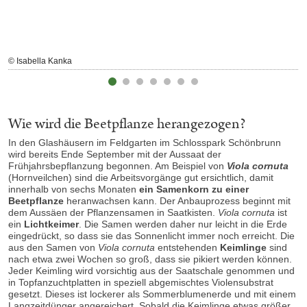
© Isabella Kanka
Wie wird die Beetpflanze herangezogen?
In den Glashäusern im Feldgarten im Schlosspark Schönbrunn
wird bereits Ende September mit der Aussaat der
Frühjahrsbepflanzung begonnen. Am Beispiel von
Viola cornuta
(Hornveilchen) sind die Arbeitsvorgänge gut ersichtlich, damit
innerhalb von sechs Monaten
ein Samenkorn zu einer
Beetpflanze
heranwachsen kann. Der Anbauprozess beginnt mit
dem Aussäen der Pflanzensamen in Saatkisten.
Viola cornuta
ist
ein
Lichtkeimer
. Die Samen werden daher nur leicht in die Erde
eingedrückt, so dass sie das Sonnenlicht immer noch erreicht. Die
aus den Samen von
Viola cornuta
entstehenden
Keimlinge
sind
nach etwa zwei Wochen so groß, dass sie pikiert werden können.
Jeder Keimling wird vorsichtig aus der Saatschale genommen und
in Topfanzuchtplatten in speziell abgemischtes Violensubstrat
gesetzt. Dieses ist lockerer als Sommerblumenerde und mit einem
Langzeitdünger angereichert. Sobald die Keimlinge etwas größer